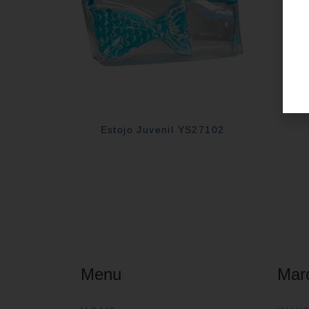
Estojo Juvenil YS27102
Menu
Mar