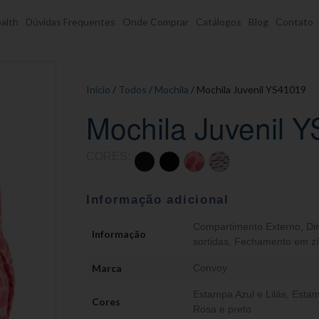
alth
Dúvidas Frequentes
Onde Comprar
Catálogos
Blog
Contato
Início
/
Todos
/
Mochila
/ Mochila Juvenil YS41019
Mochila Juvenil 
CORES:
Informação adicional
Compartimento Externo
,
Di
Informação
sortidas
,
Fechamento em zí
Marca
Convoy
Estampa Azul e Lilás
,
Estam
Cores
Rosa e preto