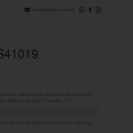
contato@yinsbrasil.com.br
YS41019
mensões: 40x27x13cm
,
Disponível em estampas
per
,
Material em nylon
,
Tamanho: 17"
pa Lilás e Verde Água
,
Estampa Rosa
,
Estampa