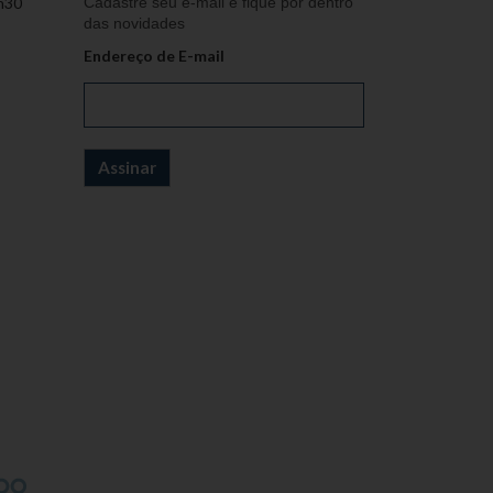
h30
Cadastre seu e-mail e fique por dentro
das novidades
Endereço de E-mail