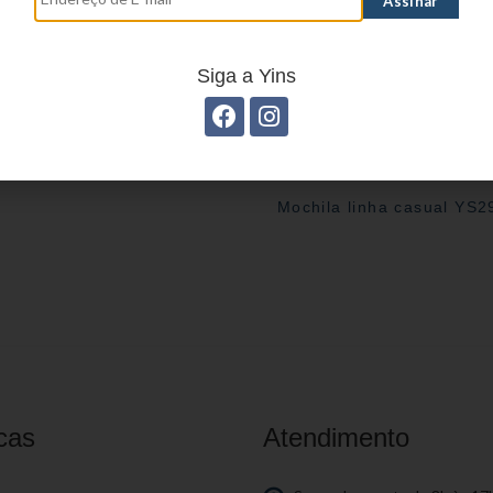
Siga a Yins
Mochila linha casual YS
cas
Atendimento