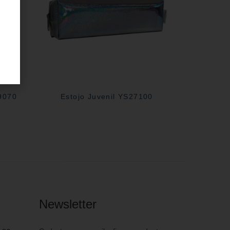
29070
Estojo Juvenil YS27100
Newsletter