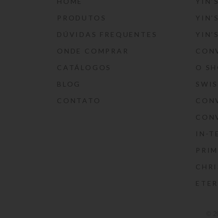
HOME
YIN’
PRODUTOS
YIN’
DÚVIDAS FREQUENTES
YIN’
ONDE COMPRAR
CON
CATÁLOGOS
O S
BLOG
SWI
CONTATO
CON
CON
IN-T
PRIM
CHRI
ETE
© 2