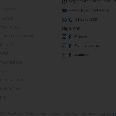
S
Segunda a sexta de 8h às 17
S PAPER
contato@yinsbrasil.com.br
S KIDS
21 35757900
VOY KIDS
Siga-nos
HOW DA LUNA®
@yinsbr
SSLAND
@primehealth.br
VOY
@iamo.br
VOY SPORT
ECH
E HEALTH
S HELENA
RNY
026
Yin's Brasil
- Todos os direitos reservados | Desenvolvido por