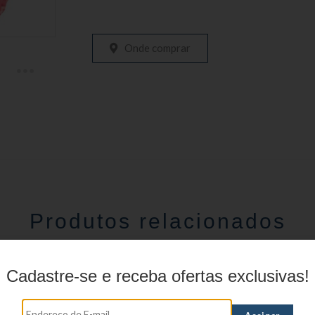
Onde comprar
Produtos relacionados
Cadastre-se e receba ofertas exclusivas!
stojo Juvenil YS27101