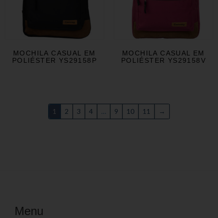
MOCHILA CASUAL EM
MOCHILA CASUAL EM
POLIÉSTER YS29158P
POLIÉSTER YS29158V
1
2
3
4
…
9
10
11
→
Menu