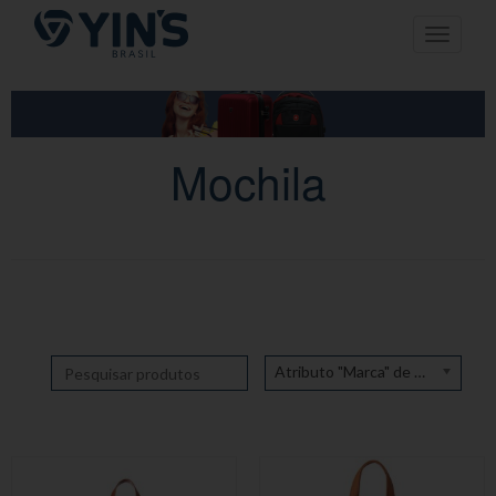
Pular
Toggle n
para
o
conteúdo
Mochila
Atributo "Marca" de produto