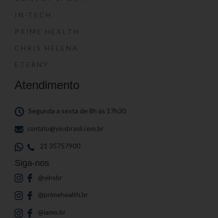
IN-TECH
PRIME HEALTH
CHRIS HELENA
ETERNY
Atendimento
Segunda a sexta de 8h às 17h30
contato@yinsbrasil.com.br
21 35757900
Siga-nos
@yinsbr
@primehealth.br
@iamo.br