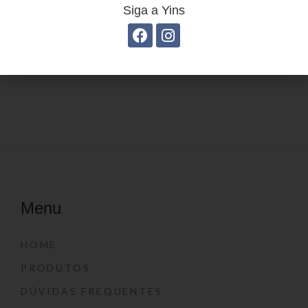
Siga a Yins
Estojo Juvenil YS41027
Estojo Juvenil ys27113
Menu
HOME
PRODUTOS
DÚVIDAS FREQUENTES