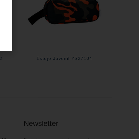
02
Estojo Juvenil YS27104
Newsletter