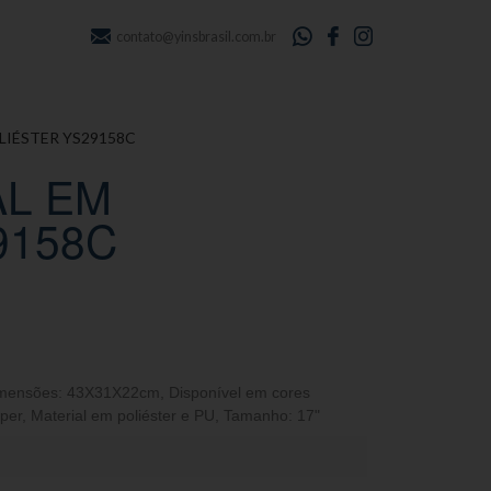
contato@yinsbrasil.com.br
LIÉSTER YS29158C
AL EM
9158C
mensões: 43X31X22cm
,
Disponível em cores
per
,
Material em poliéster e PU
,
Tamanho: 17"