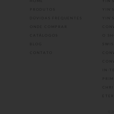
HOME
YIN’
PRODUTOS
YIN’
DÚVIDAS FREQUENTES
YIN’
ONDE COMPRAR
CON
CATÁLOGOS
O S
BLOG
SWI
CONTATO
CON
CON
IN-T
PRIM
CHRI
ETE
© 2