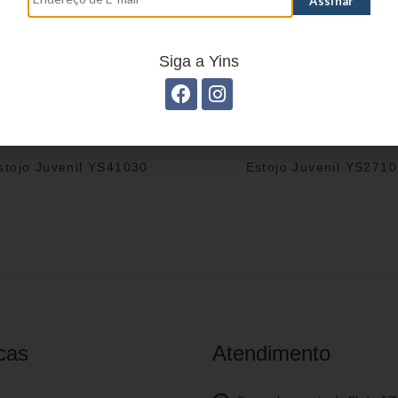
Siga a Yins
stojo Juvenil YS41030
Estojo Juvenil YS271
cas
Atendimento