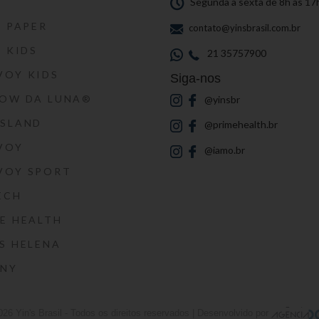
S
Segunda a sexta de 8h às 17
S PAPER
contato@yinsbrasil.com.br
S KIDS
21 35757900
VOY KIDS
Siga-nos
HOW DA LUNA®
@yinsbr
SSLAND
@primehealth.br
VOY
@iamo.br
VOY SPORT
ECH
E HEALTH
S HELENA
RNY
026
Yin's Brasil
- Todos os direitos reservados | Desenvolvido por