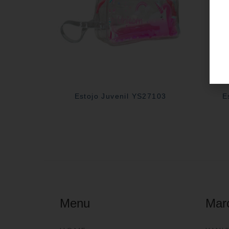
Estojo Juvenil YS27103
E
Menu
Mar