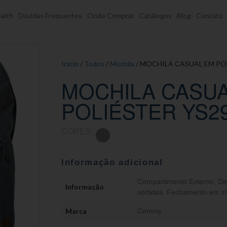
alth
Dúvidas Frequentes
Onde Comprar
Catálogos
Blog
Contato
Início
/
Todos
/
Mochila
/ MOCHILA CASUAL EM PO
MOCHILA CASU
POLIÉSTER YS2
CORES:
Informação adicional
Compartimento Externo
,
Di
Informação
sortidas
,
Fechamento em zí
Marca
Convoy