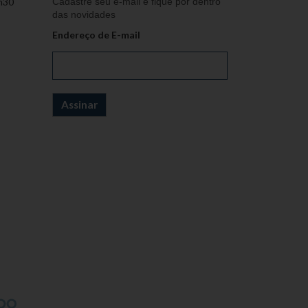
h30
Cadastre seu e-mail e fique por dentro
das novidades
Endereço de E-mail