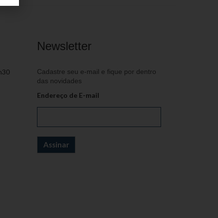
Newsletter
h30
Cadastre seu e-mail e fique por dentro
das novidades
Endereço de E-mail