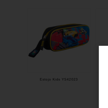
Estojo Kids YS42023
GAR