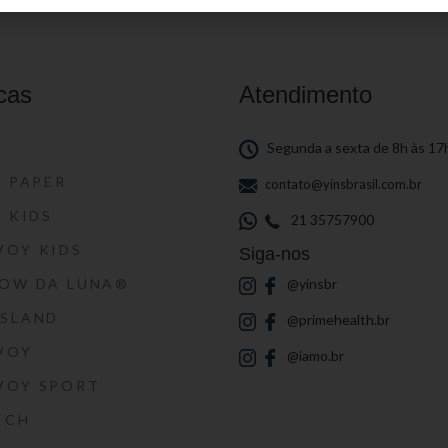
cas
Atendimento
S
Segunda a sexta de 8h às 17
S PAPER
contato@yinsbrasil.com.br
S KIDS
21 35757900
VOY KIDS
Siga-nos
HOW DA LUNA®
@yinsbr
SSLAND
@primehealth.br
VOY
@iamo.br
VOY SPORT
ECH