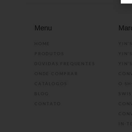
Menu
Mar
HOME
YIN’
PRODUTOS
YIN’
DÚVIDAS FREQUENTES
YIN’
ONDE COMPRAR
CON
CATÁLOGOS
O S
BLOG
SWI
CONTATO
CON
CON
IN-T