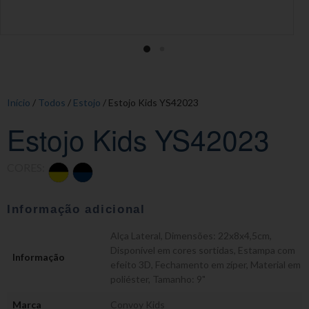
Início
/
Todos
/
Estojo
/ Estojo Kids YS42023
Estojo Kids YS42023
CORES:
Informação adicional
Alça Lateral
,
Dimensões: 22x8x4,5cm
,
Disponível em cores sortidas
,
Estampa com
Informação
efeito 3D
,
Fechamento em zíper
,
Material em
poliéster
,
Tamanho: 9"
Marca
Convoy Kids