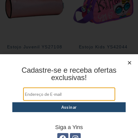
Estojo Juvenil YS27108
Estojo Kids YS42044
Cadastre-se e receba ofertas
exclusivas!
Siga a Yins
Estojo Kids YS42017
Estojo Juvenil YS41028