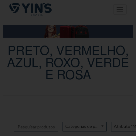
Pular
Toggle n
para
o
conteúdo
PRETO, VERMELHO,
AZUL, ROXO, VERDE
E ROSA
Categorias de produto