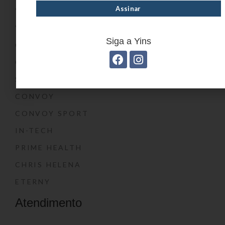
YIN’S PAPER
YIN’S KIDS
Siga a Yins
CONVOY KIDS
O SHOW DA LUNA®
SWISSLAND
CONVOY
CONVOY SPORT
IN-TECH
PRIME HEALTH
CHRIS HELENA
ETERNY
Atendimento