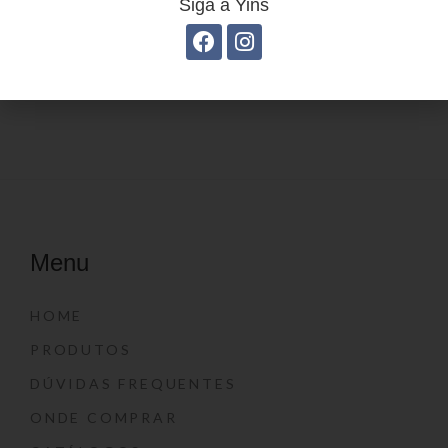
Siga a Yins
Estojo Juvenil YS27102
Estojo Juvenil ys27113
Menu
HOME
PRODUTOS
DÚVIDAS FREQUENTES
ONDE COMPRAR