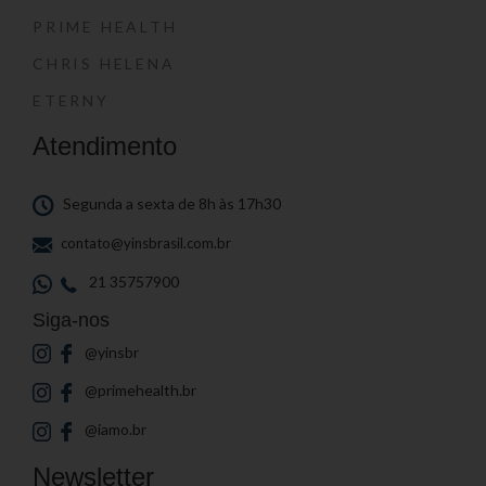
PRIME HEALTH
CHRIS HELENA
ETERNY
Atendimento
Segunda a sexta de 8h às 17h30
contato@yinsbrasil.com.br
21 35757900
Siga-nos
@yinsbr
@primehealth.br
@iamo.br
Newsletter