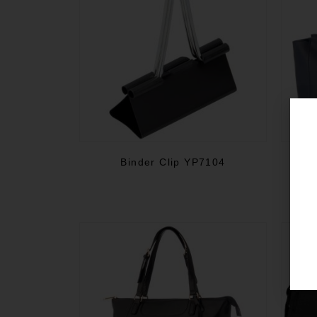
Binder Clip YP7104