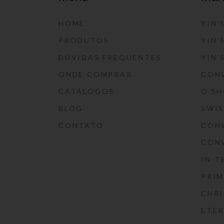
HOME
YIN’
PRODUTOS
YIN’
DÚVIDAS FREQUENTES
YIN’
ONDE COMPRAR
CON
CATÁLOGOS
O S
BLOG
SWI
CONTATO
CON
CON
IN-T
PRIM
CHRI
ETE