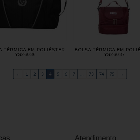
A TÉRMICA EM POLIÉSTER
BOLSA TÉRMICA EM POLI
YS26036
YS26037
←
1
2
3
4
5
6
7
…
73
74
75
→
cas
Atendimento