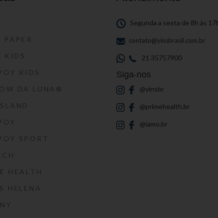
S
Segunda a sexta de 8h às 17
S PAPER
contato@yinsbrasil.com.br
S KIDS
21 35757900
VOY KIDS
Siga-nos
HOW DA LUNA®
@yinsbr
SSLAND
@primehealth.br
VOY
@iamo.br
VOY SPORT
ECH
E HEALTH
S HELENA
RNY