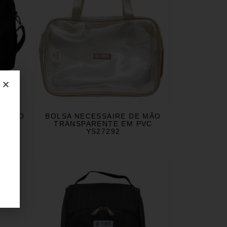
E FINO
BOLSA NECESSAIRE DE MÃO
44
TRANSPARENTE EM PVC
YS27292