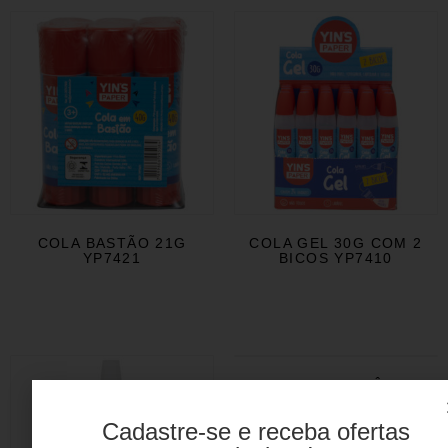
COLA BASTÃO 21G
COLA GEL 30G COM 2
YP7421
BICOS YP7410
COLA INSTANTÂNEA
YP7429
Cadastre-se e receba ofertas