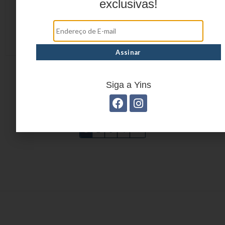
exclusivas!
COLA INSTANTÂNEA
YP7428
Siga a Yins
1
2
3
4
→