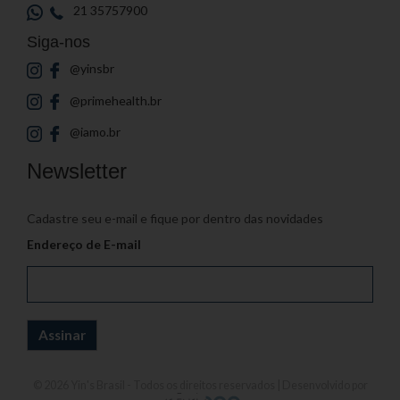
21 35757900
Siga-nos
@yinsbr
@primehealth.br
@iamo.br
Newsletter
Cadastre seu e-mail e fique por dentro das novidades
Endereço de E-mail
© 2026
Yin's Brasil
- Todos os direitos reservados | Desenvolvido por