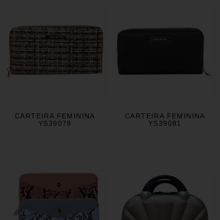
CARTEIRA FEMININA
CARTEIRA FEMININA
YS39079
YS39081