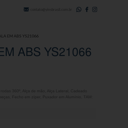
contato@yinsbrasil.com.br
ALA EM ABS YS21066
EM ABS YS21066
 rodas 360º
,
Alça de mão
,
Alça Lateral
,
Cadeado
peças
,
Fecho em zíper
,
Puxador em Alumínio
,
TAM: