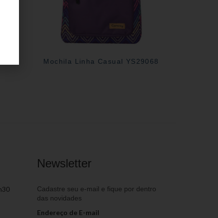
08
Mochila Linha Casual YS29068
Newsletter
h30
Cadastre seu e-mail e fique por dentro
das novidades
Endereço de E-mail