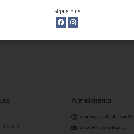
Siga a Yins
stojo juvenil YS27114
Estojo Juvenil YS271
cas
Atendimento
S
Segunda a sexta de 8h às 17
S PAPER
contato@yinsbrasil.com.br