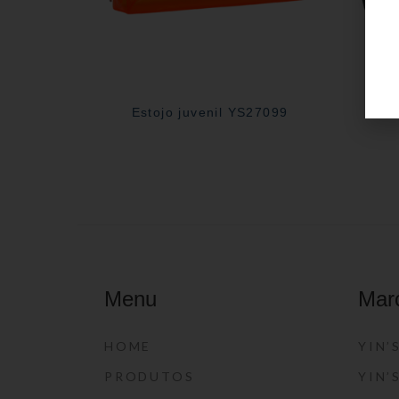
Estojo juvenil YS27099
E
Menu
Mar
HOME
YIN’
PRODUTOS
YIN’