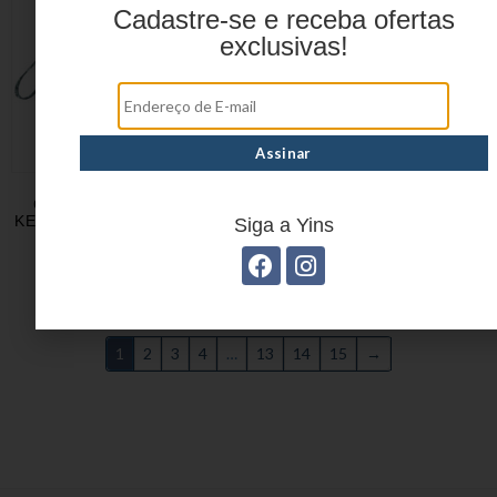
Cadastre-se e receba ofertas
exclusivas!
CARTEIRA FEMININA
CARTEIRA FEMININA
KELLY EM POLIURETANO
LÍVIA EM POLIURETANO
Siga a Yins
YS39101
YS39109
1
2
3
4
…
13
14
15
→