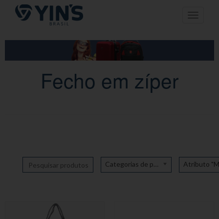
Pular
Toggle n
para
o
conteúdo
Fecho em zíper
Categorias de produto