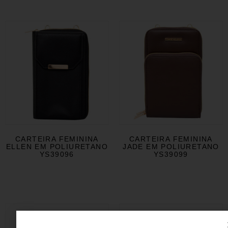
CARTEIRA FEMININA
CARTEIRA FEMININA
ELLEN EM POLIURETANO
JADE EM POLIURETANO
YS39096
YS39099