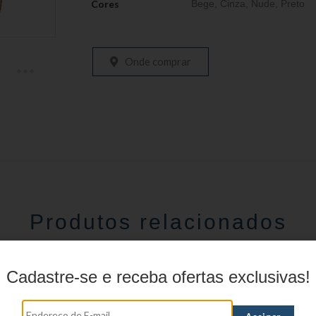
Cores
Bege
,
Cinza
,
Nude
,
Preto
Onde comprar
Produtos relacionados
Cadastre-se e receba ofertas exclusivas!