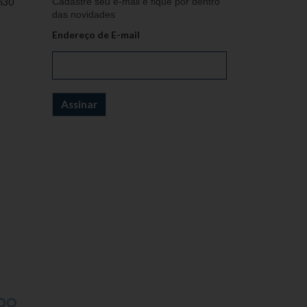
h30
Cadastre seu e-mail e fique por dentro
das novidades
Endereço de E-mail