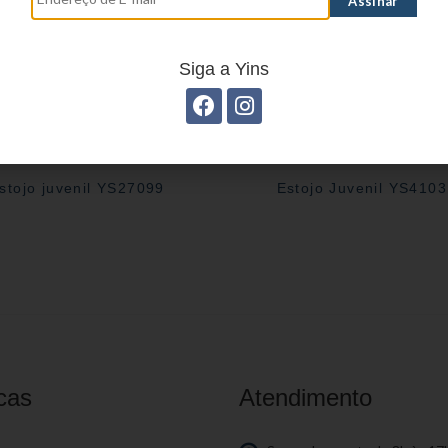
Siga a Yins
stojo juvenil YS27099
Estojo Juvenil YS410
cas
Atendimento