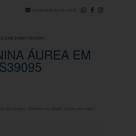
contato@yinsbrasil.com.br
POLIURETANO YS39095
NINA ÁUREA EM
S39095
lça de Ombro
,
Detalhe em Metal
,
Fecho em zíper
,