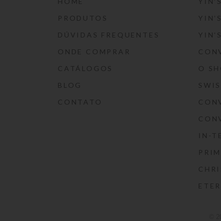
HOME
YIN’
PRODUTOS
YIN’
DÚVIDAS FREQUENTES
YIN’
ONDE COMPRAR
CON
CATÁLOGOS
O S
BLOG
SWI
CONTATO
CON
CON
IN-T
PRIM
CHRI
ETE
© 2