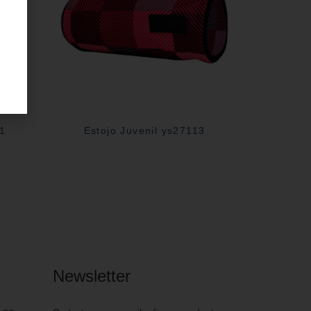
31
Estojo Juvenil ys27113
Newsletter