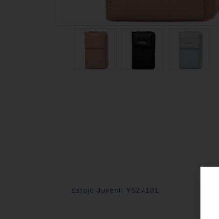
Estojo Juvenil YS27101