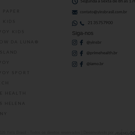
S
Segunda a sexta de 8h às 17
S PAPER
contato@yinsbrasil.com.br
S KIDS
21 35757900
VOY KIDS
Siga-nos
HOW DA LUNA®
@yinsbr
SSLAND
@primehealth.br
VOY
@iamo.br
VOY SPORT
ECH
E HEALTH
S HELENA
RNY
026
Yin's Brasil
- Todos os direitos reservados | Desenvolvido por