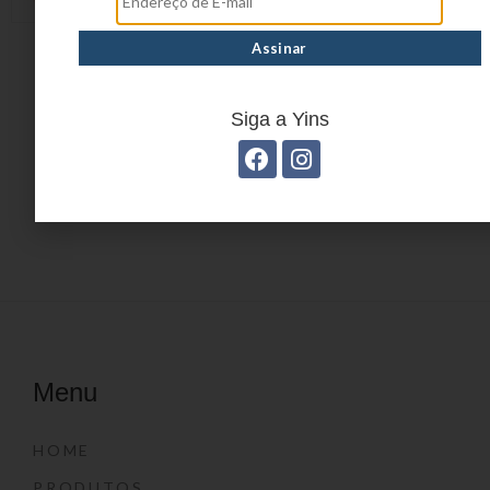
AZURITA YS39030
BARDANA YS39016
Siga a Yins
1
2
3
4
…
8
9
10
→
Menu
HOME
PRODUTOS