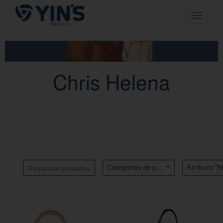
Pular
Toggle n
para
o
conteúdo
Chris Helena
Categorias de produto