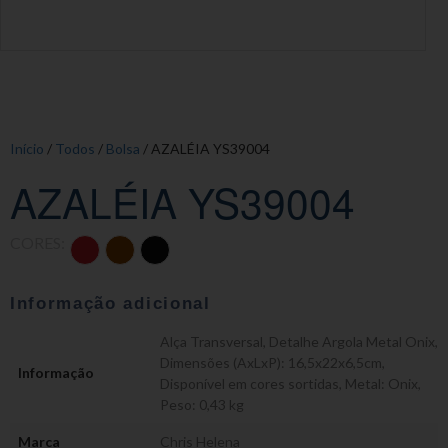
Início
/
Todos
/
Bolsa
/ AZALÉIA YS39004
AZALÉIA YS39004
CORES:
Informação adicional
Alça Transversal
,
Detalhe Argola Metal Onix
,
Dimensões (AxLxP): 16,5x22x6,5cm
,
Informação
Disponível em cores sortidas
,
Metal: Onix
,
Peso: 0,43 kg
Marca
Chris Helena