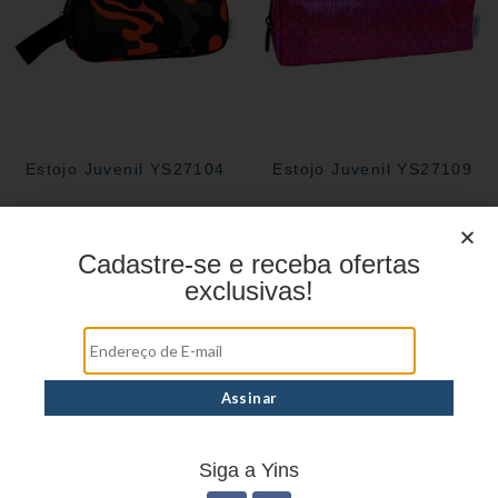
Estojo Juvenil YS27104
Estojo Juvenil YS27109
Cadastre-se e receba ofertas
Estojo Juvenil YS27101
exclusivas!
Siga a Yins
Estojo Juvenil YS27112