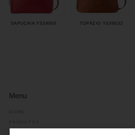
SAPUCAIA YS39005
TOPÁZIO YS39032
Menu
HOME
PRODUTOS
DÚVIDAS FREQUENTES