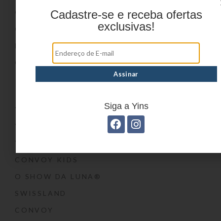
ONDE COMPRAR
Cadastre-se e receba ofertas
exclusivas!
CATÁLOGOS
BLOG
CONTATO
Marcas
Siga a Yins
YIN’S
YIN’S PAPER
YIN’S KIDS
CONVOY KIDS
O SHOW DA LUNA®
SWISSLAND
CONVOY