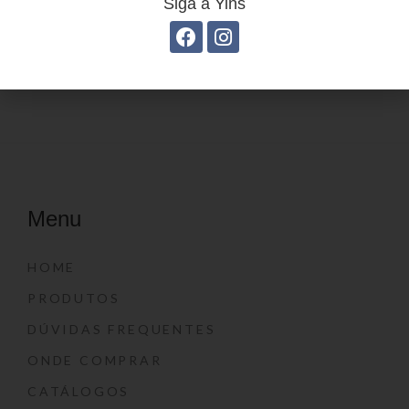
Siga a Yins
Estojo Juvenil YS27103
Estojo Juvenil YS27112
Menu
HOME
PRODUTOS
DÚVIDAS FREQUENTES
ONDE COMPRAR
CATÁLOGOS