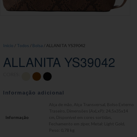
Início
/
Todos
/
Bolsa
/ ALLANITA YS39042
ALLANITA YS39042
CORES:
Informação adicional
Alça de mão
,
Alça Transversal
,
Bolso Externo
Traseiro
,
Dimensões (AxLxP): 24,5x35x14
Informação
cm
,
Disponível em cores sortidas
,
Fechamento em zíper
,
Metal: Light Gold
,
Peso: 0,78 kg