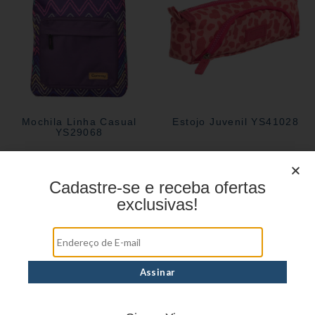
Mochila Linha Casual
Estojo Juvenil YS41028
YS29068
Cadastre-se e receba ofertas
exclusivas!