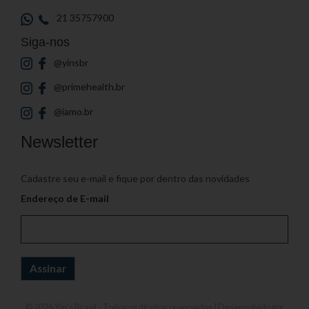
21 35757900
Siga-nos
@yinsbr
@primehealth.br
@iamo.br
Newsletter
Cadastre seu e-mail e fique por dentro das novidades
Endereço de E-mail
© 2026
Yin's Brasil
- Todos os direitos reservados | Desenvolvido por