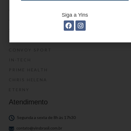
YIN’S KIDS
CONVOY KIDS
Siga a Yins
O SHOW DA LUNA®
SWISSLAND
CONVOY
CONVOY SPORT
IN-TECH
PRIME HEALTH
CHRIS HELENA
ETERNY
Atendimento
Segunda a sexta de 8h às 17h30
contato@yinsbrasil.com.br