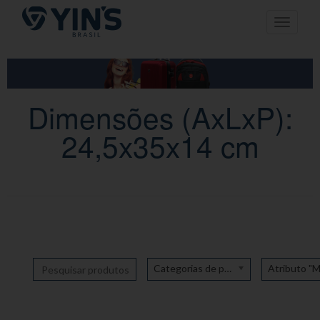
Pular
Toggle n
para
o
conteúdo
Dimensões (AxLxP):
24,5x35x14 cm
Categorias de produto