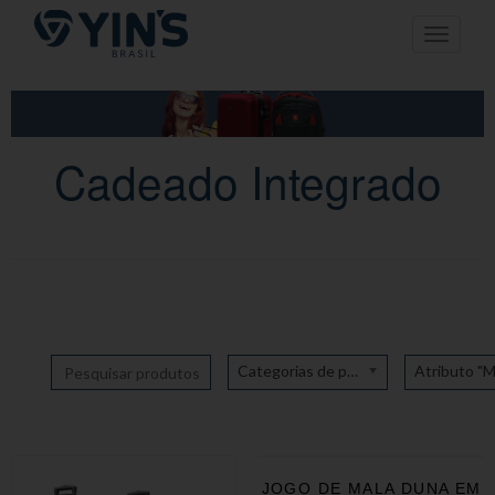
Pular
Toggle n
para
o
conteúdo
Cadeado Integrado
Categorias de produto
JOGO DE MALA DUNA EM