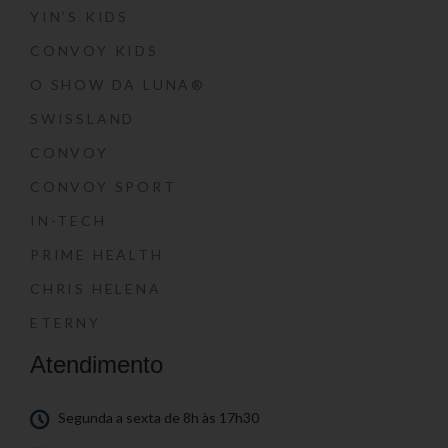
YIN’S KIDS
CONVOY KIDS
O SHOW DA LUNA®
SWISSLAND
CONVOY
CONVOY SPORT
IN-TECH
PRIME HEALTH
CHRIS HELENA
ETERNY
Atendimento
Segunda a sexta de 8h às 17h30