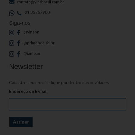
contato@yinsbrasil.com.br
21 35757900
Siga-nos
@yinsbr
@primehealth.br
@iamo.br
Newsletter
Cadastre seu e-mail e fique por dentro das novidades
Endereço de E-mail