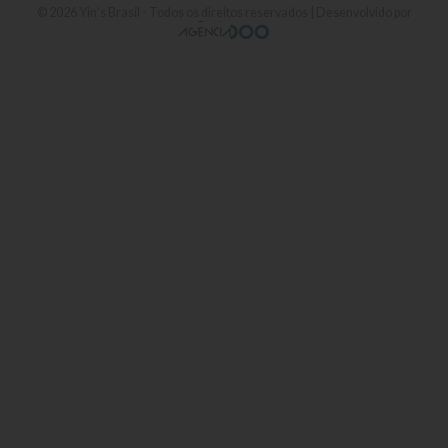
© 2026
Yin's Brasil
- Todos os direitos reservados | Desenvolvido por