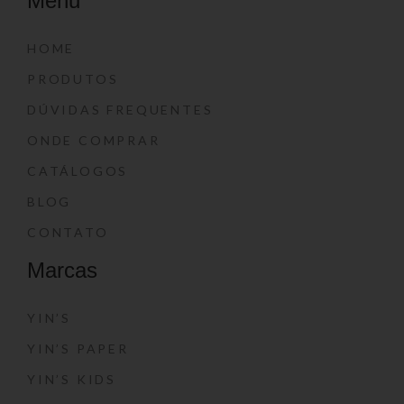
Menu
HOME
PRODUTOS
DÚVIDAS FREQUENTES
ONDE COMPRAR
CATÁLOGOS
BLOG
CONTATO
Marcas
YIN’S
YIN’S PAPER
YIN’S KIDS