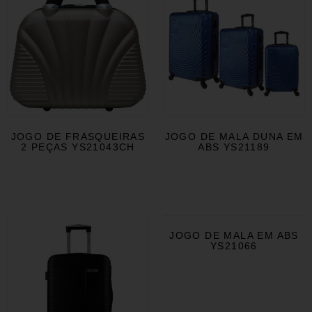
JOGO DE FRASQUEIRAS
JOGO DE MALA DUNA EM
2 PEÇAS YS21043CH
ABS YS21189
JOGO DE MALA EM ABS
YS21066