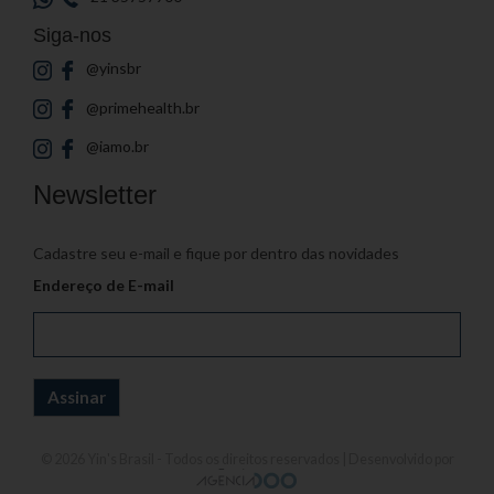
Siga-nos
@yinsbr
@primehealth.br
@iamo.br
Newsletter
Cadastre seu e-mail e fique por dentro das novidades
Endereço de E-mail
© 2026
Yin's Brasil
- Todos os direitos reservados | Desenvolvido por