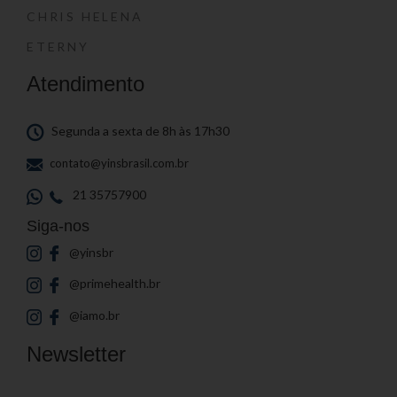
CHRIS HELENA
ETERNY
Atendimento
Segunda a sexta de 8h às 17h30
contato@yinsbrasil.com.br
21 35757900
Siga-nos
@yinsbr
@primehealth.br
@iamo.br
Newsletter