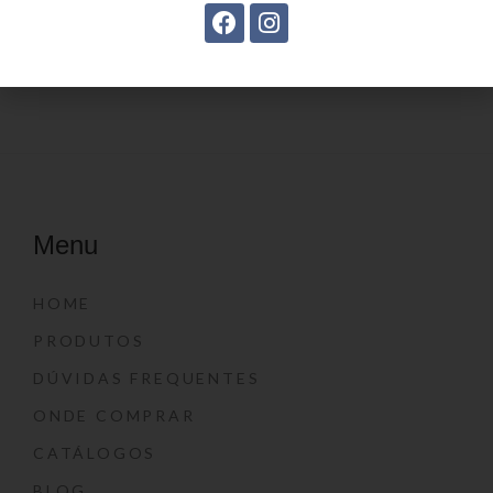
Estojo juvenil YS41026
Estojo juvenil YS27099
Menu
HOME
PRODUTOS
DÚVIDAS FREQUENTES
ONDE COMPRAR
CATÁLOGOS
BLOG