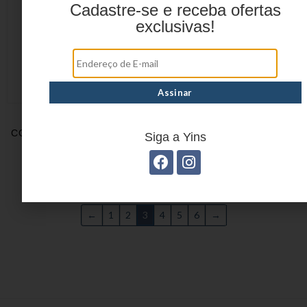
Cadastre-se e receba ofertas
exclusivas!
MOCHILA JUVENIL
MOCHILA JUVENIL EM
COLORS EM POLIÉSTER
CRINKLE YS41048
Siga a Yins
YS29569
←
1
2
3
4
5
6
→