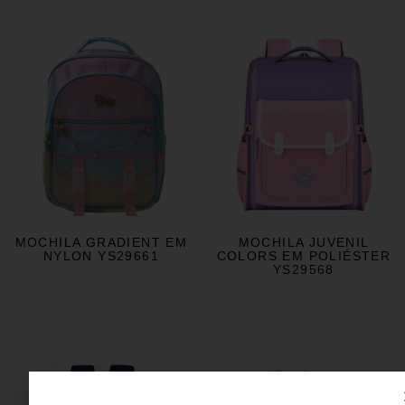
MOCHILA GRADIENT EM
MOCHILA JUVENIL
NYLON YS29661
COLORS EM POLIÉSTER
YS29568