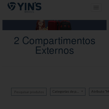
Pular
Toggle n
para
o
conteúdo
2 Compartimentos
Externos
Categorias de produto