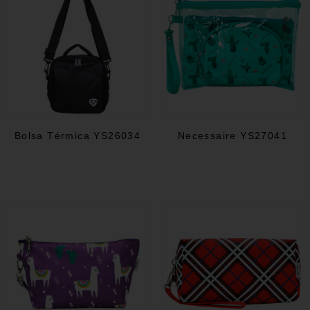
Bolsa Térmica YS26034
Necessaire YS27041