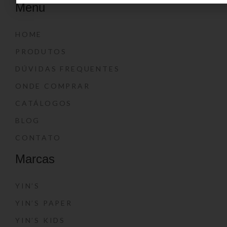
Menu
HOME
PRODUTOS
DÚVIDAS FREQUENTES
ONDE COMPRAR
CATÁLOGOS
BLOG
CONTATO
Marcas
YIN’S
YIN’S PAPER
YIN’S KIDS