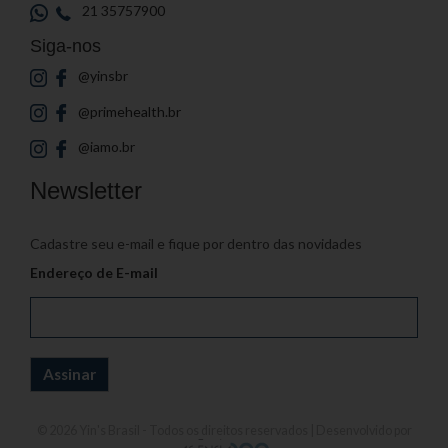
21 35757900
Siga-nos
@yinsbr
@primehealth.br
@iamo.br
Newsletter
Cadastre seu e-mail e fique por dentro das novidades
Endereço de E-mail
© 2026
Yin's Brasil
- Todos os direitos reservados | Desenvolvido por