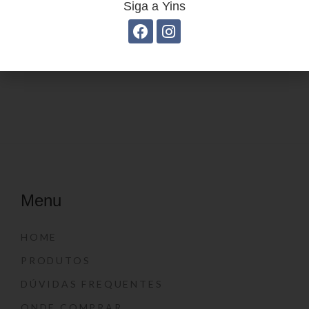
Siga a Yins
Estojo Juvenil YS27103
Mochila linha casual
YS29134
Menu
HOME
PRODUTOS
DÚVIDAS FREQUENTES
ONDE COMPRAR