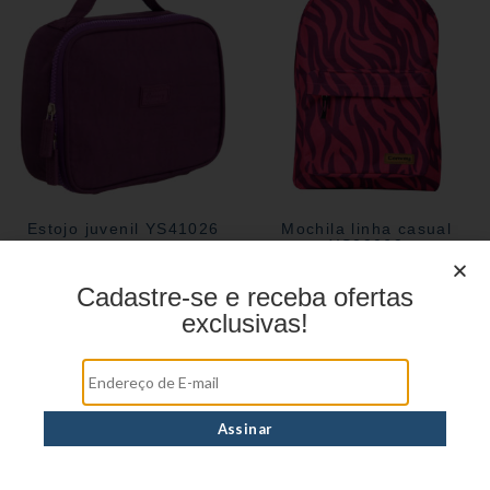
Estojo juvenil YS41026
Mochila linha casual
YS29069
Cadastre-se e receba ofertas
exclusivas!