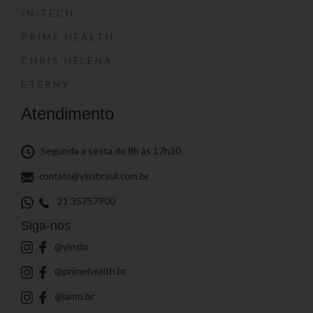
IN-TECH
PRIME HEALTH
CHRIS HELENA
ETERNY
Atendimento
Segunda a sexta de 8h às 17h30
contato@yinsbrasil.com.br
21 35757900
Siga-nos
@yinsbr
@primehealth.br
@iamo.br