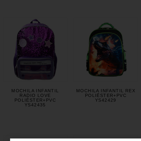
MOCHILA INFANTIL
MOCHILA INFANTIL REX
RADIO LOVE
POLIÉSTER+PVC
POLIÉSTER+PVC
YS42429
YS42435