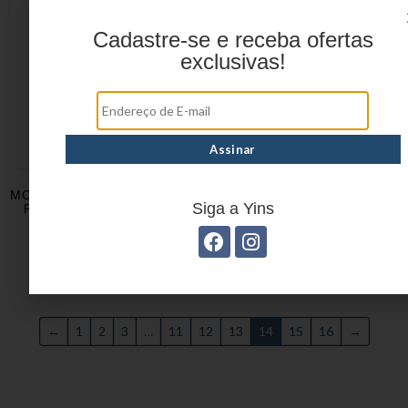
Cadastre-se e receba ofertas
exclusivas!
MOCHILA INFANTIL ROBÔ
MOCHILA INFANTIL ROCK
Siga a Yins
ROB POLIÉSTER+PVC
THUNDER
YS42437
POLIÉSTER+PVC
YS29641
←
1
2
3
…
11
12
13
14
15
16
→