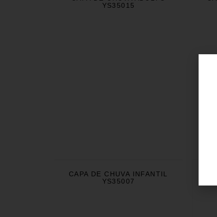
YS35015
CAPA DE CHUVA INFANTIL
YS35007