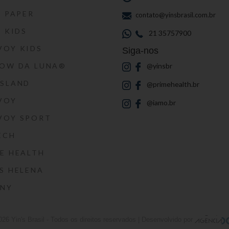
S PAPER
contato@yinsbrasil.com.br
S KIDS
21 35757900
VOY KIDS
Siga-nos
HOW DA LUNA®
@yinsbr
SSLAND
@primehealth.br
VOY
@iamo.br
VOY SPORT
ECH
E HEALTH
S HELENA
RNY
026
Yin's Brasil
- Todos os direitos reservados | Desenvolvido por