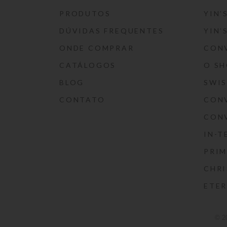
PRODUTOS
YIN’
DÚVIDAS FREQUENTES
YIN’
ONDE COMPRAR
CON
CATÁLOGOS
O S
BLOG
SWI
CONTATO
CON
CON
IN-T
PRIM
CHRI
ETE
© 2