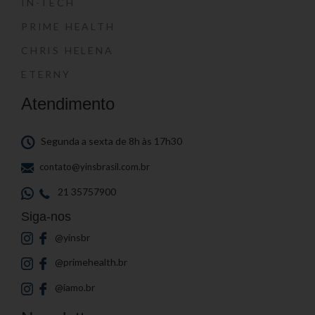
IN-TECH
PRIME HEALTH
CHRIS HELENA
ETERNY
Atendimento
Segunda a sexta de 8h às 17h30
contato@yinsbrasil.com.br
21 35757900
Siga-nos
@yinsbr
@primehealth.br
@iamo.br