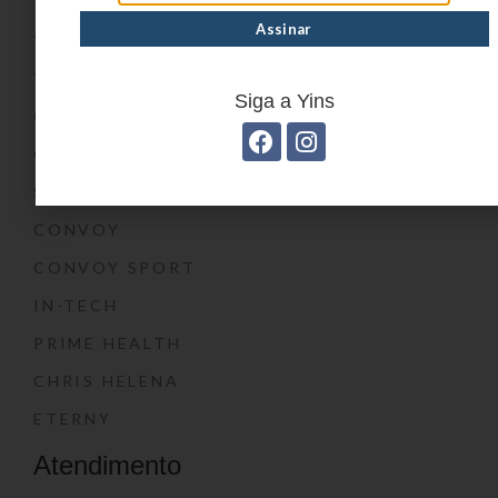
YIN’S
YIN’S PAPER
YIN’S KIDS
Siga a Yins
CONVOY KIDS
O SHOW DA LUNA®
SWISSLAND
CONVOY
CONVOY SPORT
IN-TECH
PRIME HEALTH
CHRIS HELENA
ETERNY
Atendimento