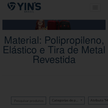
Pular
Toggle n
para
o
conteúdo
Material: Polipropileno,
Elástico e Tira de Metal
Revestida
Categorias de produto