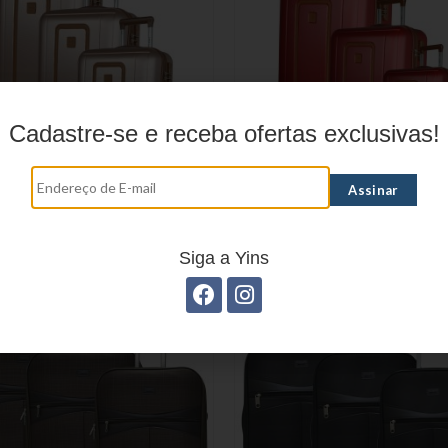
Cadastre-se e receba ofertas exclusivas!
GO DE MALA YS02036RO
JOGO DE MALA YS020
Siga a Yins