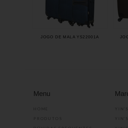
JOGO DE MALA YS22001A
JO
Menu
Mar
HOME
YIN’
PRODUTOS
YIN’