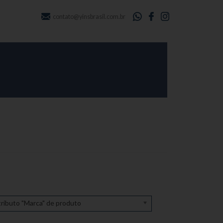
contato@yinsbrasil.com.br
ributo "Marca" de produto