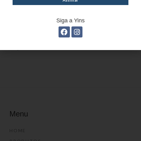
Siga a Yins
Estojo Juvenil YS41027
Menu
HOME