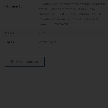
50x38x26 cm
,
Fechamento em zíper
,
Material
Informação
em ABS
,
Peso Unitário: G. 4 KG
,
Peso
Unitário: M. 3,2 KG
,
Peso Unitário: P. 2,5 KG
,
Puxador em Alumínio
,
Roda Dupla e 360°
,
Tamanho: 20/24/28"
Marca
Yin's
Cores
Verde Água
Onde comprar