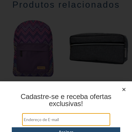
Produtos relacionados
Mochila Linha Casual
Estojo Juvenil YS27106
YS29068
Cadastre-se e receba ofertas
exclusivas!
Estojo Juvenil YS27101