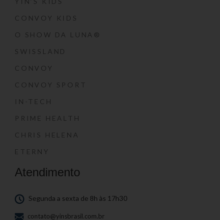
YIN’S KIDS
CONVOY KIDS
O SHOW DA LUNA®
SWISSLAND
CONVOY
CONVOY SPORT
IN-TECH
PRIME HEALTH
CHRIS HELENA
ETERNY
Atendimento
Segunda a sexta de 8h às 17h30
contato@yinsbrasil.com.br