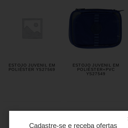
ESTOJO JUVENIL EM
ESTOJO JUVENIL EM
POLIÉSTER YS27569
POLIÉSTER+PVC
YS27549
Cadastre-se e receba ofertas