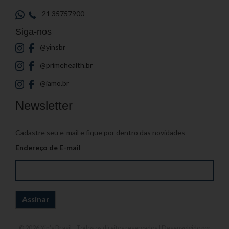
21 35757900
Siga-nos
@yinsbr
@primehealth.br
@iamo.br
Newsletter
Cadastre seu e-mail e fique por dentro das novidades
Endereço de E-mail
© 2026
Yin's Brasil
- Todos os direitos reservados | Desenvolvido por