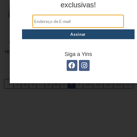
exclusivas!
ESTOJO JUVENIL EM
ESTOJO JUVENIL EM
POLIRETANO
POLIURETANO YS27336
HOLOGRÁFICO YS27434
Siga a Yins
←
1
2
3
…
5
6
7
8
9
10
11
12
13
→