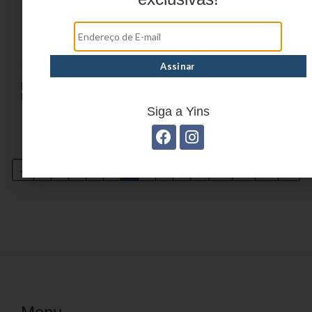
ESTOJO JUVENIL EM
ESTOJO JUVENIL EM
POLIÉSTER YS27389
POLIÉSTER YS27390
Siga a Yins
←
1
2
3
4
5
6
7
8
9
…
11
12
13
→