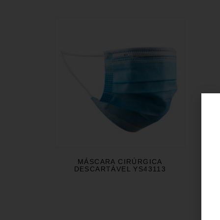
MÁSCARA CIRÚRGICA
DESCARTÁVEL YS43113