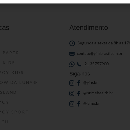
cas
Atendimento
S
Segunda a sexta de 8h às 17
S PAPER
contato@yinsbrasil.com.br
S KIDS
21 35757900
VOY KIDS
Siga-nos
HOW DA LUNA®
@yinsbr
SSLAND
@primehealth.br
VOY
@iamo.br
VOY SPORT
ECH