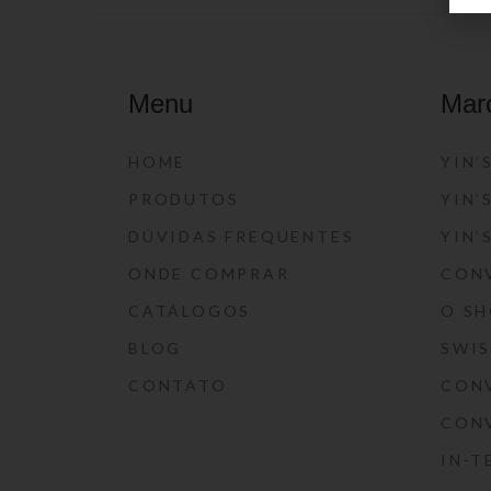
Menu
Mar
HOME
YIN’
PRODUTOS
YIN’
DÚVIDAS FREQUENTES
YIN’
ONDE COMPRAR
CON
CATÁLOGOS
O S
BLOG
SWI
CONTATO
CON
CON
IN-T