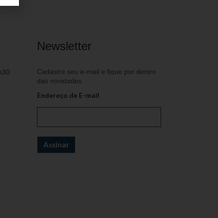
Newsletter
h30
Cadastre seu e-mail e fique por dentro
das novidades
Endereço de E-mail