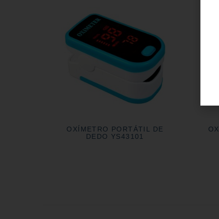
OXÍMETRO PORTÁTIL DE
OX
DEDO YS43101