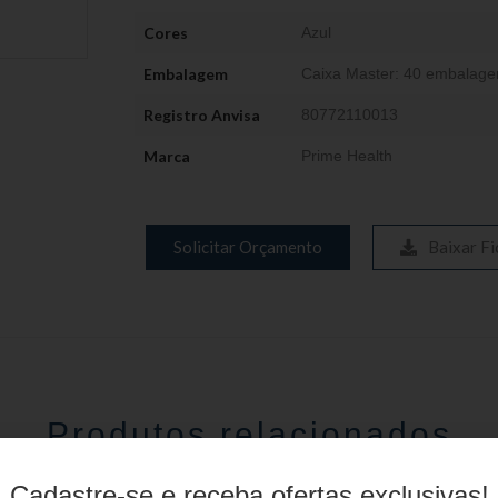
Cores
Azul
Embalagem
Caixa Master: 40 embalage
Registro Anvisa
80772110013
Marca
Prime Health
Solicitar Orçamento
Baixar Fi
Produtos relacionados
Cadastre-se e receba ofertas exclusivas!