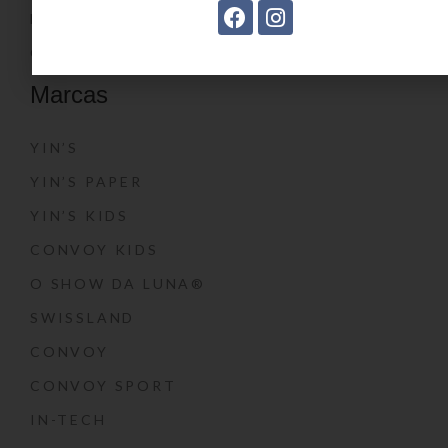
BLOG
CONTATO
Marcas
YIN’S
YIN’S PAPER
YIN’S KIDS
CONVOY KIDS
O SHOW DA LUNA®
SWISSLAND
CONVOY
CONVOY SPORT
IN-TECH