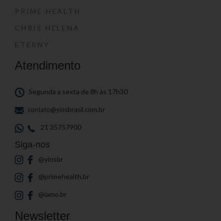
PRIME HEALTH
CHRIS HELENA
ETERNY
Atendimento
Segunda a sexta de 8h às 17h30
contato@yinsbrasil.com.br
21 35757900
Siga-nos
@yinsbr
@primehealth.br
@iamo.br
Newsletter