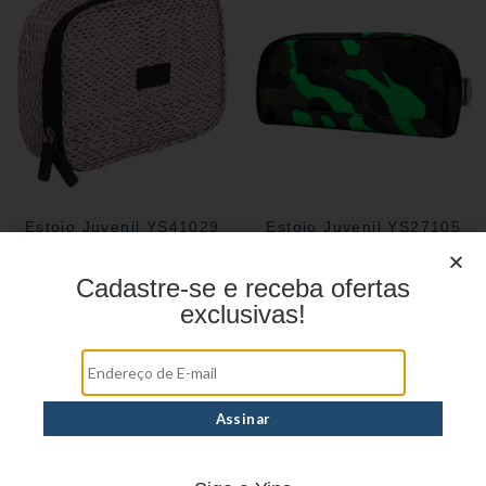
Estojo Juvenil YS41029
Estojo Juvenil YS27105
Cadastre-se e receba ofertas
exclusivas!