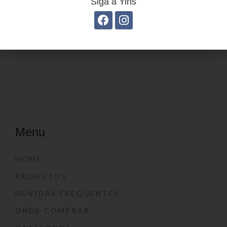
Siga a Yins
Estojo Juvenil YS27112
Estojo Juvenil YS41030
Menu
HOME
PRODUTOS
DÚVIDAS FREQUENTES
ONDE COMPRAR