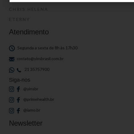
CHRIS HELENA
ETERNY
Atendimento
Segunda a sexta de 8h às 17h30
contato@yinsbrasil.com.br
21 35757900
Siga-nos
@yinsbr
@primehealth.br
@iamo.br
Newsletter