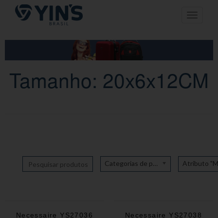
Pular
Toggle n
para
o
conteúdo
Tamanho: 20x6x12CM
Categorias de produto
Necessaire YS27036
Necessaire YS27038