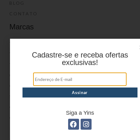
BLOG
CONTATO
Marcas
YIN’S
Cadastre-se e receba ofertas
YIN’S PAPER
exclusivas!
YIN’S KIDS
CONVOY KIDS
O SHOW DA LUNA®
SWISSLAND
CONVOY
Siga a Yins
CONVOY SPORT
IN-TECH
PRIME HEALTH