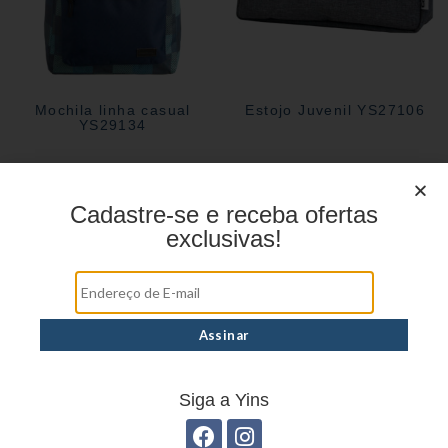
Mochila linha casual
Estojo Juvenil YS27106
YS29134
Cadastre-se e receba ofertas
exclusivas!
Siga a Yins
Estojo Juvenil YS27112
Estojo Juvenil YS41027