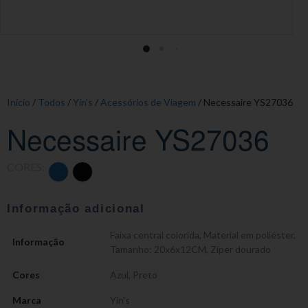
Início
/
Todos
/
Yin's
/
Acessórios de Viagem
/ Necessaire YS27036
Necessaire YS27036
CORES:
Informação adicional
Faixa central colorida
,
Material em poliéster
,
Informação
Tamanho: 20x6x12CM
,
Zíper dourado
Cores
Azul
,
Preto
Marca
Yin's