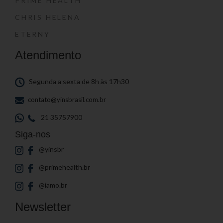
PRIME HEALTH
CHRIS HELENA
ETERNY
Atendimento
Segunda a sexta de 8h às 17h30
contato@yinsbrasil.com.br
21 35757900
Siga-nos
@yinsbr
@primehealth.br
@iamo.br
Newsletter