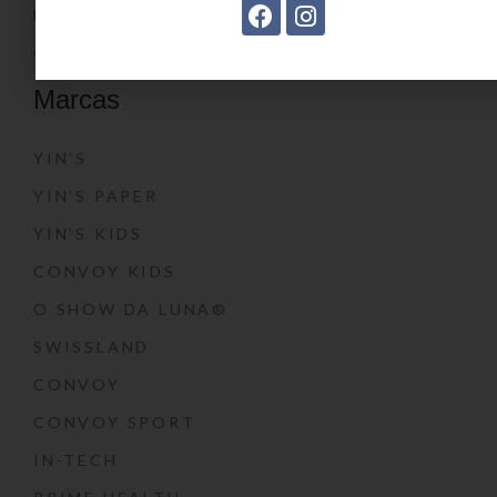
BLOG
CONTATO
Marcas
YIN’S
YIN’S PAPER
YIN’S KIDS
CONVOY KIDS
O SHOW DA LUNA®
SWISSLAND
CONVOY
CONVOY SPORT
IN-TECH