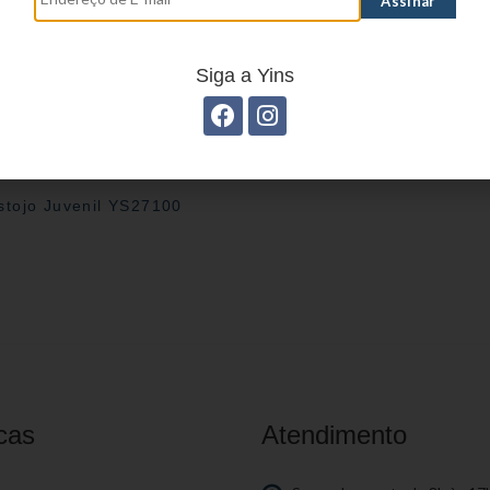
Siga a Yins
stojo Juvenil YS27100
cas
Atendimento