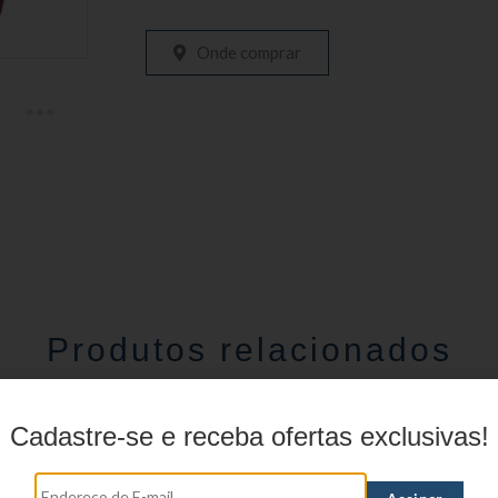
Onde comprar
Produtos relacionados
Cadastre-se e receba ofertas exclusivas!
Estojo Juvenil YS271