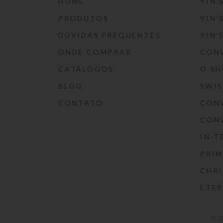
HOME
YIN’
PRODUTOS
YIN’
DÚVIDAS FREQUENTES
YIN’
ONDE COMPRAR
CON
CATÁLOGOS
O S
BLOG
SWI
CONTATO
CON
CON
IN-T
PRIM
CHRI
ETE
© 2