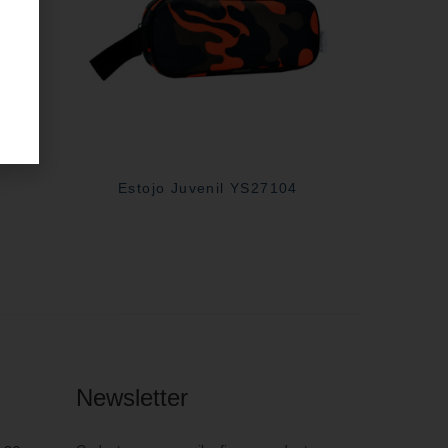
Estojo Juvenil YS27104
Newsletter