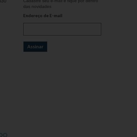
h30
Cadastre seu e-mail e fique por dentro
das novidades
Endereço de E-mail