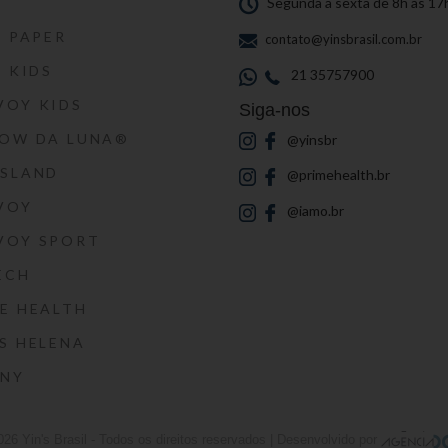
S
Segunda a sexta de 8h às 17
S PAPER
contato@yinsbrasil.com.br
S KIDS
21 35757900
VOY KIDS
Siga-nos
HOW DA LUNA®
@yinsbr
SSLAND
@primehealth.br
VOY
@iamo.br
VOY SPORT
ECH
E HEALTH
S HELENA
RNY
026
Yin's Brasil
- Todos os direitos reservados | Desenvolvido por