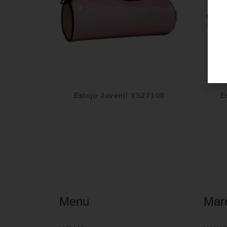
Estojo Juvenil YS27108
E
Menu
Mar