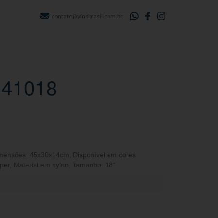
contato@yinsbrasil.com.br
YS41018
mensões: 45x30x14cm
,
Disponível em cores
per
,
Material em nylon
,
Tamanho: 18"