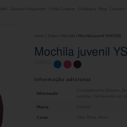
alth
Dúvidas Frequentes
Onde Comprar
Catálogos
Blog
Contato
Início
/
Todos
/
Mochila
/ Mochila juvenil YS41018
Mochila juvenil 
CORES:
Informação adicional
Compartimento Externo
,
Di
Informação
sortidas
,
Fechamento em zí
Marca
Convoy
Cores
Azul
,
Rosa
,
Roxo