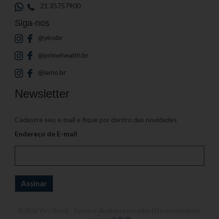
21 35757900
Siga-nos
@yinsbr
@primehealth.br
@iamo.br
Newsletter
Cadastre seu e-mail e fique por dentro das novidades
Endereço de E-mail
© 2026
Yin's Brasil
- Todos os direitos reservados | Desenvolvido por