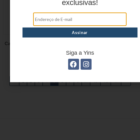
exclusivas!
Capa para Mala YS27059
CAPA PARA MALA
YS27060
Siga a Yins
←
1
2
3
4
5
6
7
8
…
45
46
47
→