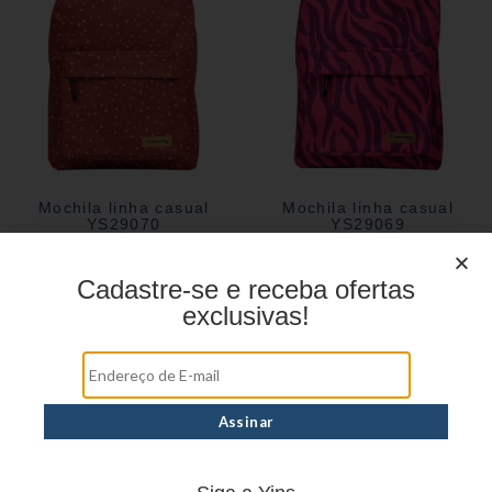
Mochila linha casual
Mochila linha casual
YS29070
YS29069
Cadastre-se e receba ofertas
exclusivas!