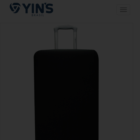
Pular
Toggle n
para
o
conteúdo