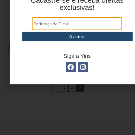
Cadastre-se e receba ofertas
exclusivas!
CARTEIRA FEMININA
LÍVIA EM POLIURETANO
YS39109
Siga a Yins
←
1
2
3