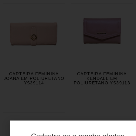
CARTEIRA FEMININA
CARTEIRA FEMININA
JOANA EM POLIURETANO
KENDALL EM
YS39114
POLIURETANO YS39113