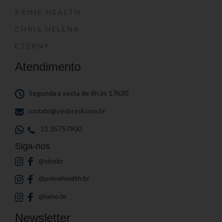
PRIME HEALTH
CHRIS HELENA
ETERNY
Atendimento
Segunda a sexta de 8h às 17h30
contato@yinsbrasil.com.br
21 35757900
Siga-nos
@yinsbr
@primehealth.br
@iamo.br
Newsletter