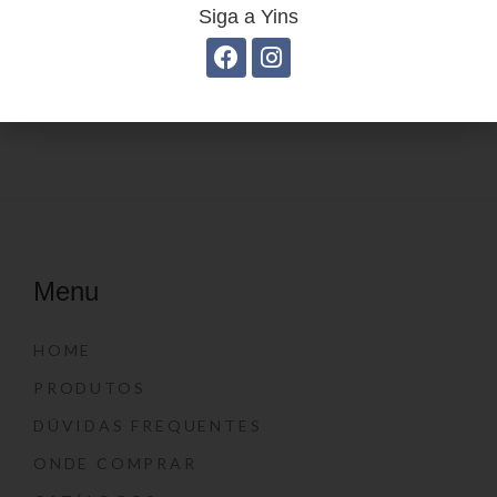
Siga a Yins
Estojo Juvenil YS27103
Estojo Juvenil ys27113
Menu
HOME
PRODUTOS
DÚVIDAS FREQUENTES
ONDE COMPRAR