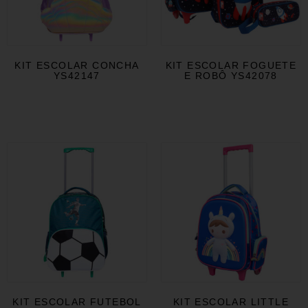
KIT ESCOLAR CONCHA
KIT ESCOLAR FOGUETE
YS42147
E ROBÔ YS42078
KIT ESCOLAR FUTEBOL
KIT ESCOLAR LITTLE