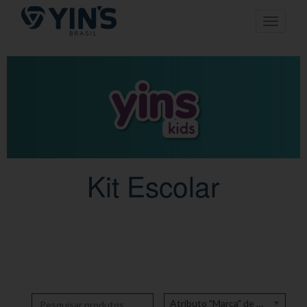
Pular
Toggle n
para
o
conteúdo
Kit Escolar
Atributo "Marca" de produto