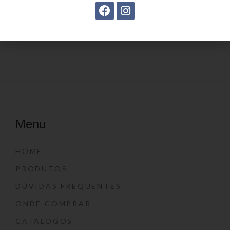
Estojo Juvenil YS27103
Estojo Juvenil YS27112
Menu
HOME
PRODUTOS
DÚVIDAS FREQUENTES
ONDE COMPRAR
CATÁLOGOS