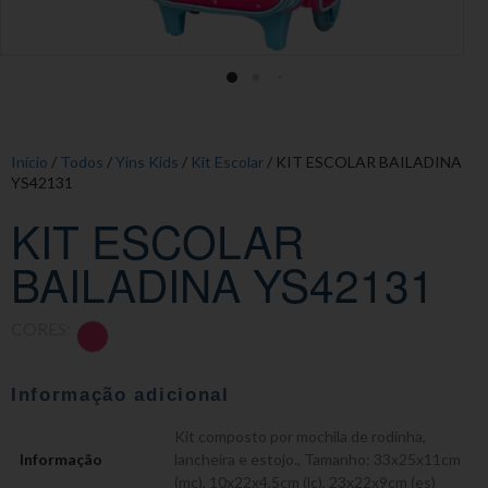
Início
/
Todos
/
Yins Kids
/
Kit Escolar
/ KIT ESCOLAR BAILADINA
YS42131
KIT ESCOLAR
BAILADINA YS42131
CORES:
Informação adicional
Kit composto por mochila de rodinha,
Informação
lancheira e estojo.
,
Tamanho: 33x25x11cm
(mc), 10x22x4,5cm (lc), 23x22x9cm (es)