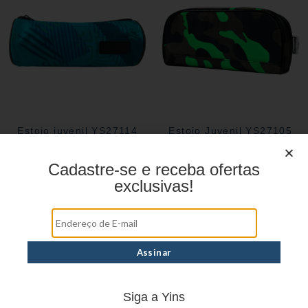
Estojo juvenil YS27114
Estojo Juvenil YS27105
Cadastre-se e receba ofertas
exclusivas!
Siga a Yins