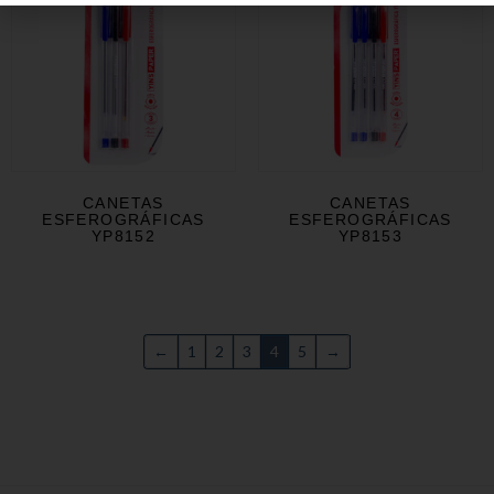
CANETAS
CANETAS
ESFEROGRÁFICAS
ESFEROGRÁFICAS
YP8152
YP8153
←
1
2
3
4
5
→