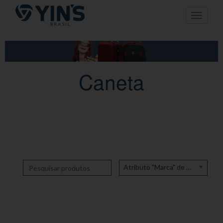
Pular
Toggle n
para
o
conteúdo
Caneta
Atributo "Marca" de produto