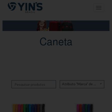
Pular
Toggle n
para
o
conteúdo
Caneta
Atributo "Marca" de produto