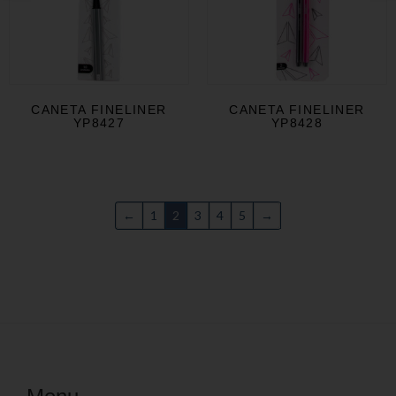
CANETA FINELINER
CANETA FINELINER
YP8427
YP8428
←
1
2
3
4
5
→