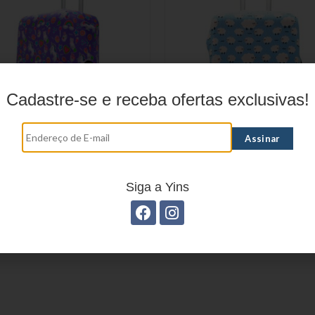
Cadastre-se e receba ofertas exclusivas!
apa para Mala YS27059
CAPA PARA MALA YS27
Siga a Yins