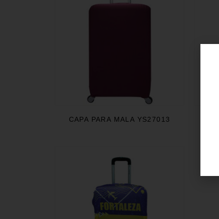
CAPA PARA MALA YS27013
C