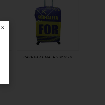
060
CAPA PARA MALA YS27076