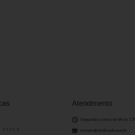
cas
Atendimento
S
Segunda a sexta de 8h às 17
S PAPER
contato@yinsbrasil.com.br