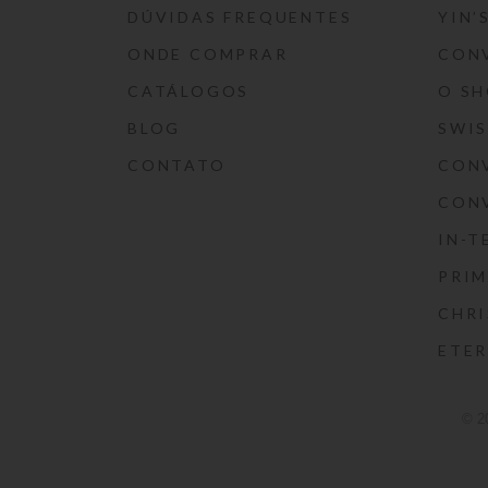
DÚVIDAS FREQUENTES
YIN’
ONDE COMPRAR
CON
CATÁLOGOS
O S
BLOG
SWI
CONTATO
CON
CON
IN-T
PRIM
CHRI
ETE
© 2