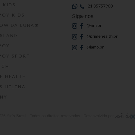
S KIDS
21 35757900
VOY KIDS
Siga-nos
HOW DA LUNA®
@yinsbr
SSLAND
@primehealth.br
VOY
@iamo.br
VOY SPORT
ECH
E HEALTH
S HELENA
RNY
026
Yin's Brasil
- Todos os direitos reservados | Desenvolvido por